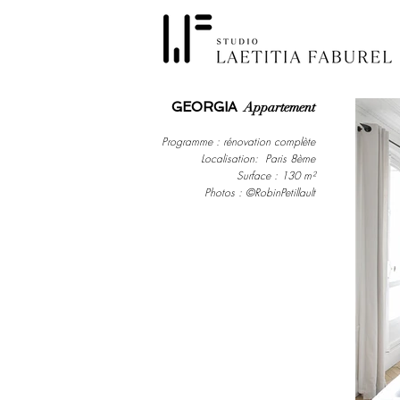
GEORGIA
Appartement
P
rogramme : rénovation complète
Localisation: Paris 8ème
Surface : 130 m²
Photos :
©RobinPetillault