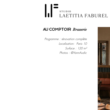
AU COMPTOIR
Brasserie
P
rogramme : rénovation complète
Localisation: Paris 10
Surface : 120 m²
Photos :
©YannAudic