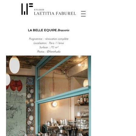
LA BELLE EQUIPE
Brasserie
P
rogramme : rénovation complète
Localisation: Paris 11ème
Surface : 70 m²
Photos :
©YannAudic